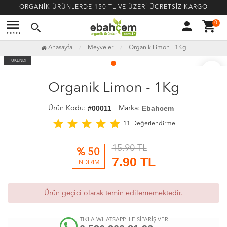
ORGANİK ÜRÜNLERDE 150 TL VE ÜZERİ ÜCRETSİZ KARGO
menu
person
shopping_cart
0
search
menü
Anasayfa
Meyveler
Organik Limon - 1Kg
TÜKENDİ
favorite_border
Organik Limon - 1Kg
#00011
Ebahcem
Ürün Kodu:
Marka:
star
star
star
star
star
11
Değerlendirme
15.90 TL
% 50
7.90
TL
İNDİRİM
Ürün geçici olarak temin edilememektedir.
TIKLA WHATSAPP İLE SİPARİŞ VER