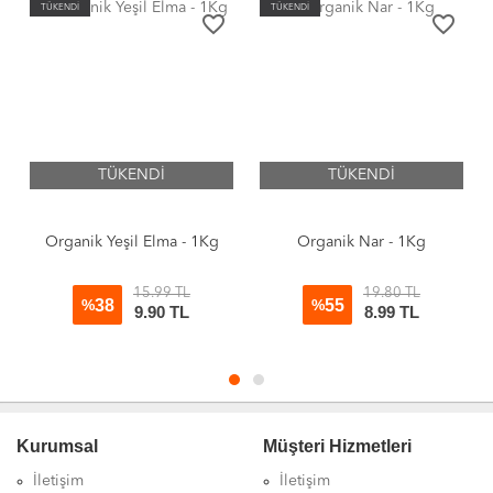
TÜKENDİ
TÜKENDİ
favorite_border
favorite_border
TÜKENDİ
TÜKENDİ
Organik Yeşil Elma - 1Kg
Organik Nar - 1Kg
15.99 TL
19.80 TL
38
55
%
%
9.90
TL
8.99
TL
Kurumsal
Müşteri Hizmetleri
İletişim
İletişim