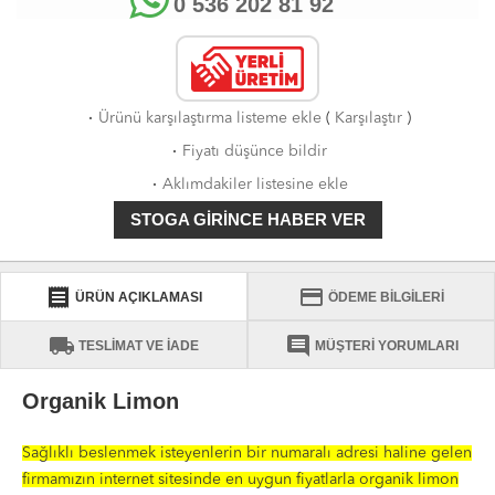
0 536 202 81 92
·
Ürünü karşılaştırma listeme ekle
(
Karşılaştır
)
·
Fiyatı düşünce bildir
·
Aklımdakiler listesine ekle
STOGA GIRINCE HABER VER
receipt
credit_card
ÜRÜN AÇIKLAMASI
ÖDEME BİLGİLERİ
local_shipping
comment
TESLİMAT VE İADE
MÜŞTERİ YORUMLARI
Organik Limon
Sağlıklı beslenmek isteyenlerin bir numaralı adresi haline gelen
firmamızın internet sitesinde en uygun fiyatlarla organik limon