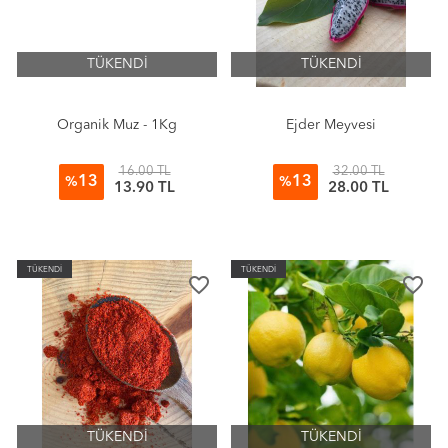
TÜKENDİ
TÜKENDİ
Organik Muz - 1Kg
Ejder Meyvesi
16.00 TL
32.00 TL
13
13
%
%
13.90 TL
28.00 TL
TÜKENDİ
TÜKENDİ
favorite_border
favorite_border
TÜKENDİ
TÜKENDİ