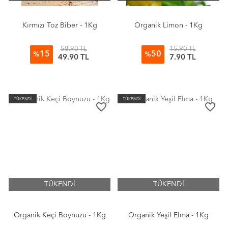
Kırmızı Toz Biber - 1Kg
Organik Limon - 1Kg
58.90 TL
15.90 TL
15
50
%
%
49.90 TL
7.90 TL
TÜKENDİ
TÜKENDİ
favorite_border
favorite_border
TÜKENDİ
TÜKENDİ
Organik Keçi Boynuzu - 1Kg
Organik Yeşil Elma - 1Kg