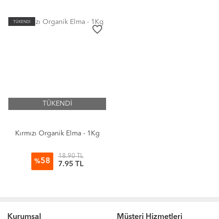
TÜKENDİ
favorite_border
TÜKENDİ
Kırmızı Organik Elma - 1Kg
18.90 TL
58
%
7.95 TL
Kurumsal
Müşteri Hizmetleri